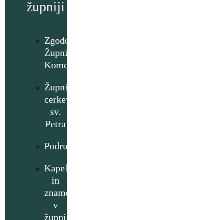
župniji
Zgodovina
Župnije
Komenda
Župnijska
cerkev
sv.
Petra
Podružnice
Kapelice
in
znamenja
v
župniji