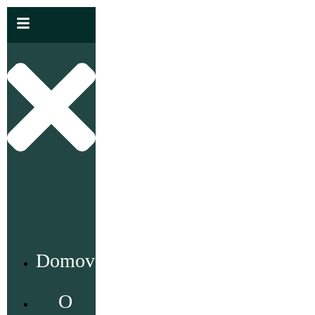
Domov
O