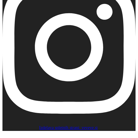
Izdelava spletnih strani: veveve.si