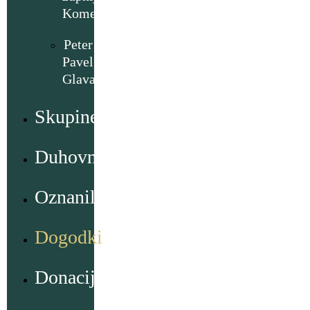
Komenda
Peter
Pavel
Glavar
Skupine
Duhovno
Oznanila
Dogodki
Donacije