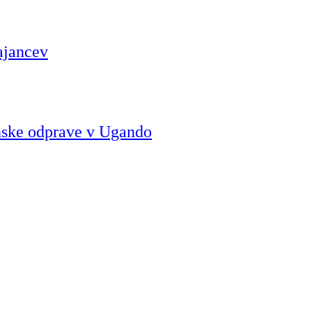
hajancev
inske odprave v Ugando