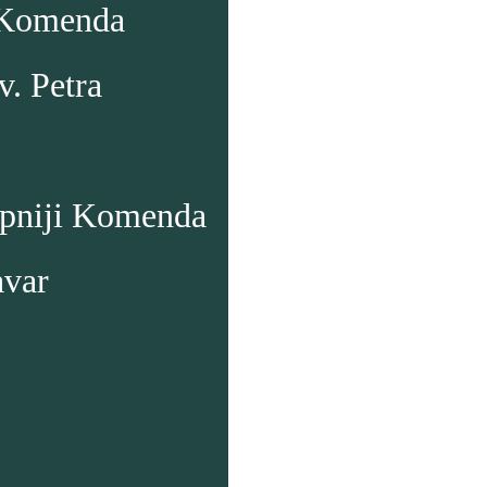
 Komenda
v. Petra
upniji Komenda
avar