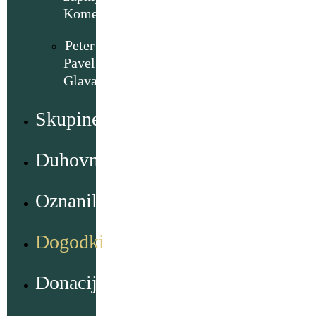
Komenda
Peter
Pavel
Glavar
Skupine
Duhovno
Oznanila
Dogodki
Donacije