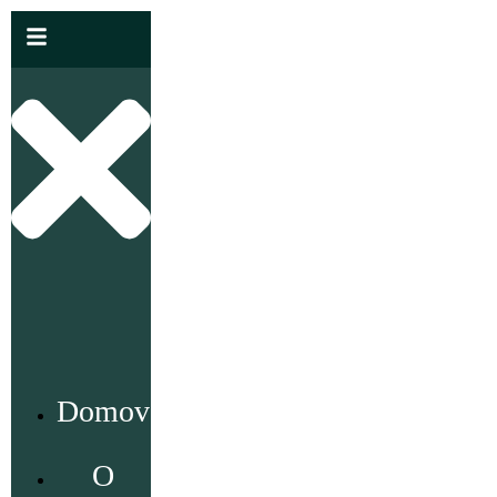
Domov
O