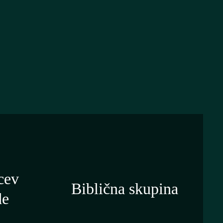
cev
Biblična skupina
de