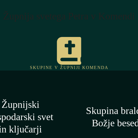
Župnija svetega Petra v Komendi
SKUPINE V ŽUPNIJI KOMENDA
Župnijski
Skupina bral
podarski svet
Božje bese
in ključarji