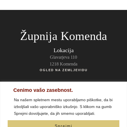
Župnija Komenda
Lokacija
Glavarjeva 110
1218 Komenda
OGLED NA ZEMLJEVIDU
Kontakti
Cenimo vašo zasebnost.
p. Cristian Balint, župnik
Na našem spletnem mestu uporabljamo piškotke, da bi
Telefon: (01) 834 35 90
izboljšali vašo uporabniško izkušnjo. S klikom na gumb
Pišite nam
Sprejmi dovoljujete, da jih smemo uporabljati.
Sprejmi