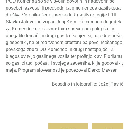
PGD Komenda so se v svojih govorih in nagovorih še
posebej razveselili predsednica omenjenega gasilskega
društva Veronika Jenc, predsednik gasilske regije LJ III
Slavko Jalovec in župan Jurij Kern. Pomemben dogodek
za Komendo so s slavnostnim sprevodom polepšali in
obogatili domači in drugi gasilci, konjeniki, narodne noše,
glasbeniki, na prireditvenem prostoru pa pevci Mešanega
pevskega zbora DU Komenda in drugi nastopajoči. Z
blagoslovitvijo gasilnega vozila ter prošnjo k sv. Florijanu
so gasilci tudi počastili svojega zavetnika, ki je godoval 4.
maja. Program slovesnosti je povezoval Darko Mavsar.
Besedilo in fotografije: Jožef Pavlič