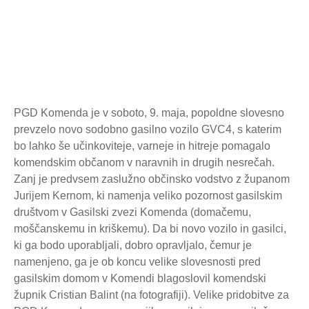
11. maja 2026
PGD Komenda je v soboto, 9. maja, popoldne slovesno
prevzelo novo sodobno gasilno vozilo GVC4, s katerim
bo lahko še učinkoviteje, varneje in hitreje pomagalo
komendskim občanom v naravnih in drugih nesrečah.
Zanj je predvsem zaslužno občinsko vodstvo z županom
Jurijem Kernom, ki namenja veliko pozornost gasilskim
društvom v Gasilski zvezi Komenda (domačemu,
moščanskemu in kriškemu). Da bi novo vozilo in gasilci,
ki ga bodo uporabljali, dobro opravljalo, čemur je
namenjeno, ga je ob koncu velike slovesnosti pred
gasilskim domom v Komendi blagoslovil komendski
župnik Cristian Balint (na fotografiji). Velike pridobitve za