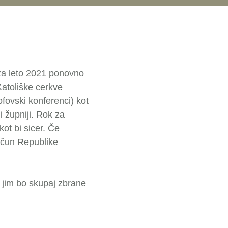
 za leto 2021 ponovno
atoliške cerkve
ofovski konferenci) kot
 župniji. Rok za
ot bi sicer. Če
ačun Republike
 jim bo skupaj zbrane