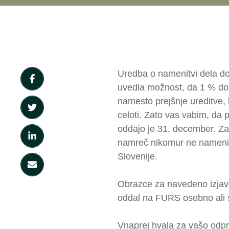
Uredba o namenitvi dela do
uvedla možnost, da 1 % do
namesto prejšnje ureditve, k
celoti. Zato vas vabim, da 
oddajo je 31. december. Zar
namreč nikomur ne namenite
Slovenije.
Obrazce za navedeno izjavo
oddal na FURS osebno ali s
Vnaprej hvala za vašo odprt