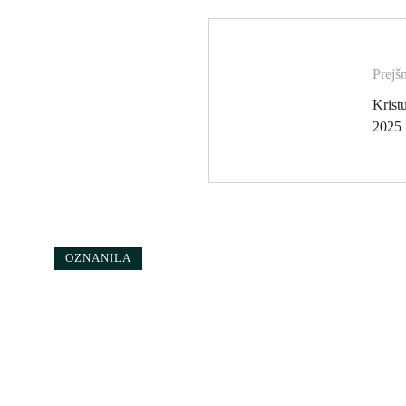
Prejš
Kristu
2025
OZNANILA