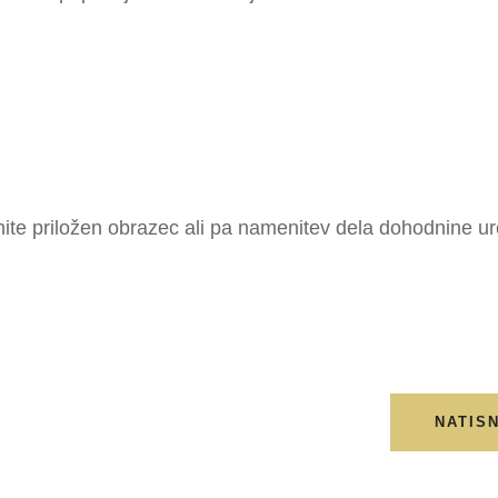
nite priložen obrazec ali pa namenitev dela dohodnine ure
NATISN