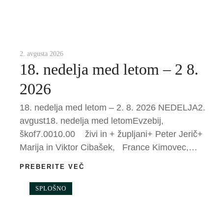
2. avgusta 2026
18. nedelja med letom – 2 8.
2026
18. nedelja med letom – 2. 8. 2026 NEDELJA2.
avgust18. nedelja med letomEvzebij,
škof7.0010.00 živi in + župljani+ Peter Jerič+
Marija in Viktor Cibašek, France Kimovec,
KimovčeviPONEDELJEK3. avgustLidija, s.p.
PREBERITE VEČ
žena 19.00 + Ela RavnikarTOREK4.
avgustJanez M. Vianney, duhovnik 19.00 +
SPLOŠNO
Janko in Tomaž Vrtnik+ Franc in Ljudmila
ZormanSREDA5. avgustMarija Snežna 7.00 +