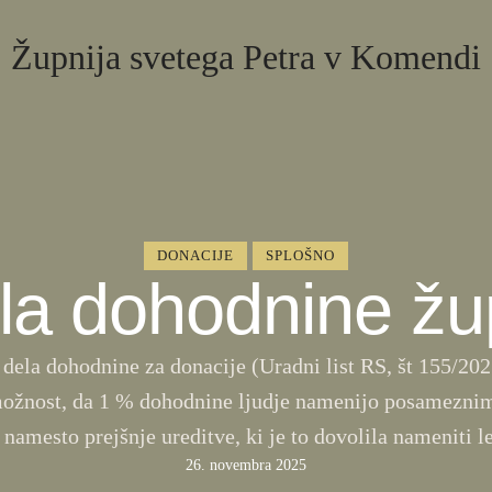
Župnija svetega Petra v Komendi
DONACIJE
SPLOŠNO
la dohodnine žu
dela dohodnine za donacije (Uradni list RS, št 155/2021
ožnost, da 1 % dohodnine ljudje namenijo posamezni
namesto prejšnje ureditve, ki je to dovolila nameniti l
26. novembra 2025
ki konferenci) kot celoti. Zato vas vabim, da podpišete