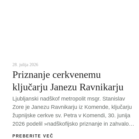
Lojze Kepic+ Anica DolčičČETRTEK6.
avgustJezusova sp. na gori 19.00 + Marko
Zadrgal …
28. julija 2026
Priznanje cerkvenemu
ključarju Janezu Ravnikarju
Ljubljanski nadškof metropolit msgr. Stanislav
Zore je Janezu Ravnikarju iz Komende, ključarju
župnijske cerkve sv. Petra v Komendi, 30. junija
2026 podelil »nadškofijsko priznanje in zahvalo
za dolgoletno opravljanje službe ključarja
PREBERITE VEČ