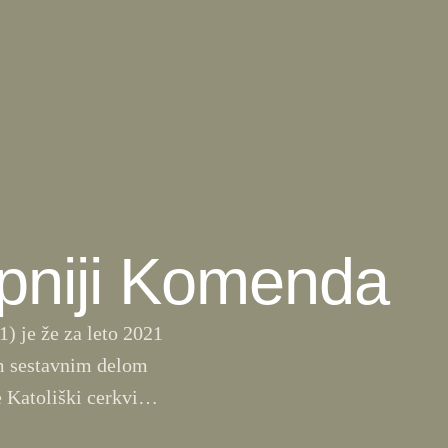
pniji Komenda
) je že za leto 2021
m sestavnim delom
e Katoliški cerkvi
 izjavo o obvezni …