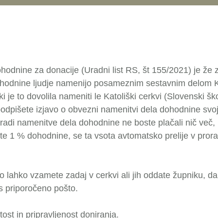
hodnine za donacije (Uradni list RS, št 155/2021) je že
hodnine ljudje namenijo posameznim sestavnim delom K
i je to dovolila nameniti le Katoliški cerkvi (Slovenski šk
podpišete izjavo o obvezni namenitvi dela dohodnine svoji
adi namenitve dela dohodnine ne boste plačali nič več, k
 1 % dohodnine, se ta vsota avtomatsko prelije v pror
 lahko vzamete zadaj v cerkvi ali jih oddate župniku, da
 priporočeno pošto.
ost in pripravljenost doniranja.