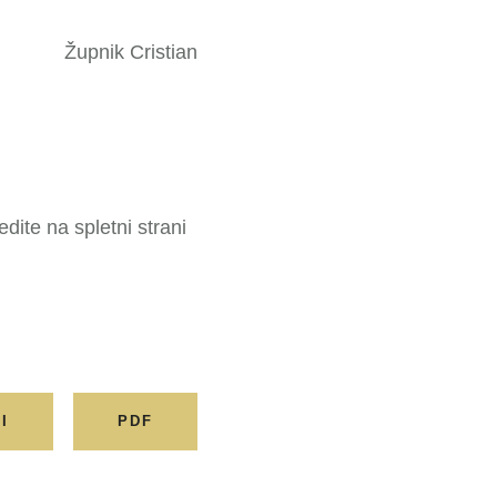
Župnik Cristian
dite na spletni strani
I
PDF