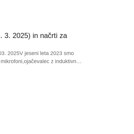
. 3. 2025) in načrti za
03. 2025V jeseni leta 2023 smo
 mikrofoni,ojačevalec z induktivno
ji smoposodobili električno omaro,
vcerkvi in ga zamenjali s