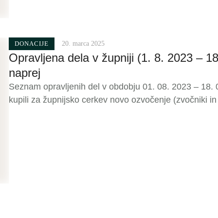
DONACIJE
20. marca 2025
Opravljena dela v župniji (1. 8. 2023 – 18
naprej
Seznam opravljenih del v obdobju 01. 08. 2023 – 18. 
kupili za župnijsko cerkev novo ozvočenje (zvočniki in
zanko za vernike, ki imajo slušne aparate). V zakristi
odstranili smo dotrajan stikalni blok za prižiganje luči 
sodobnim.V letu 2024 …