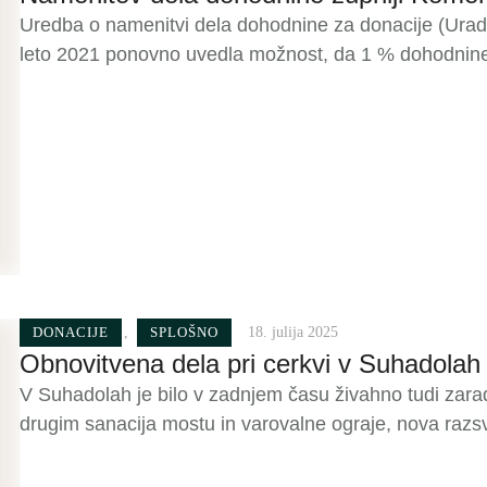
Uredba o namenitvi dela dohodnine za donacije (Uradni
leto 2021 ponovno uvedla možnost, da 1 % dohodnin
sestavnim delom Katoliške cerkve namesto prejšnje ured
Katoliški cerkvi (Slovenski škofovski konferenci) kot c
izjavo o obvezni …
DONACIJE
,
SPLOŠNO
18. julija 2025
Obnovitvena dela pri cerkvi v Suhadolah
V Suhadolah je bilo v zadnjem času živahno tudi zara
drugim sanacija mostu in varovalne ograje, nova razsvet
odseki. Obnove je bil potreben tudi kamniti zid okrog
Vodi jo domači podjetnik Tomaž Korbar, ki tudi sicer s