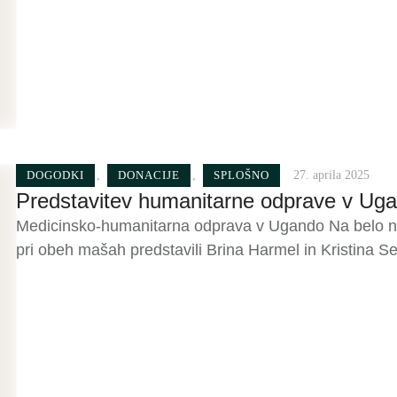
prenovitvena dela pri …
DOGODKI
,
DONACIJE
,
SPLOŠNO
27. aprila 2025
Predstavitev humanitarne odprave v Ug
Medicinsko-humanitarna odprava v Ugando Na belo ned
pri obeh mašah predstavili Brina Harmel in Kristina Sel
meseca odhajata humanitarno medicinsko odpravi v U
medicine, ki je organizirana v okviru Slovenskega zdra
zagotavlja zdravniško osebje v ambulanti v …