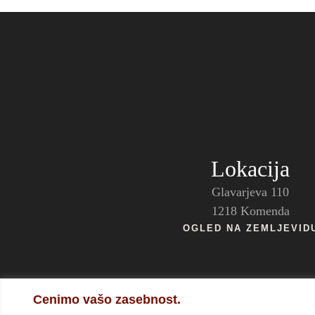
Lokacija
Glavarjeva 110
1218 Komenda
OGLED NA ZEMLJEVID
Cenimo vašo zasebnost.
Izdelava spletnih strani: veveve.si