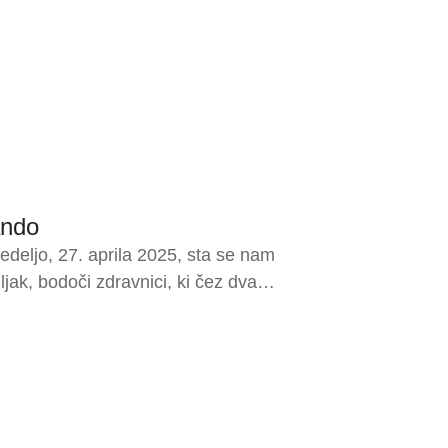
ando
eljo, 27. aprila 2025, sta se nam
jak, bodoči zdravnici, ki čez dva
gando. Sekcija za tropsko
vniškega društva, že precej let