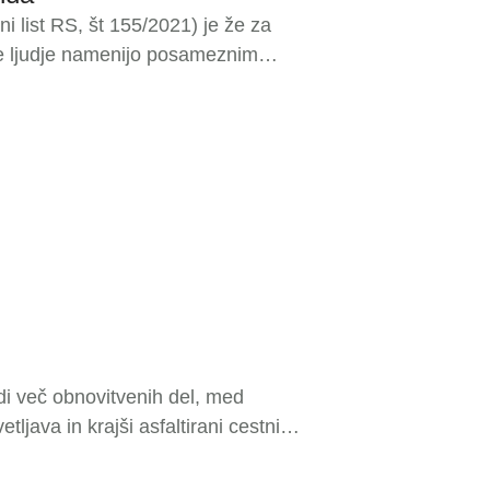
 list RS, št 155/2021) je že za
e ljudje namenijo posameznim
itve, ki je to dovolila nameniti le
eloti. Zato vas vabim, da podpišete
di več obnovitvenih del, med
ljava in krajši asfaltirani cestni
 podružnične cerkve sv. Klemena.
 sodelavci opravlja razna