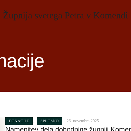
Župnija svetega Petra v Komendi
acije
DONACIJE
,
SPLOŠNO
26. novembra 2025
Namenitev dela dohodnine župniji Kome