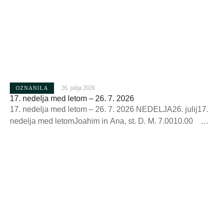
26. julija 2026
OZNANILA
17. nedelja med letom – 26. 7. 2026
17. nedelja med letom – 26. 7. 2026 NEDELJA26. julij17.
nedelja med letomJoahim in Ana, st. D. M. 7.0010.00
živi in + župljani v zahvalo za starše in
družino PONEDELJEK27. julijGorazd, Kliment in
d.u.C.M. 19.00 + Marija Cvek (obl.)+ Milan in Marija
BošnakTOREK28. julijViktor I., papež 19.00 + Viktor
Stele (obl.)+ Franc Štefančič (obl.)SREDA29. julijMarta,
Marija in Lazar 7.00 + Darinka Špenko+ Alojz in …