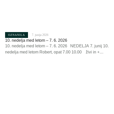
7. junija 2026
OZNANILA
10. nedelja med letom – 7. 6. 2026
10. nedelja med letom – 7. 6. 2026 NEDELJA 7. junij 10.
nedelja med letom Robert, opat 7.00 10.00 živi in +
župljani + Andrej Kern + Luka in starši Šmid + John Lee
PONEDELJEK 8. junij Viljem, škof 19.00 + Andrej Brank
+ Ela Ravnikar (30. dan) + Dejan Čebulj (obl.) TOREK …