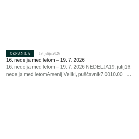
19. julija 2026
OZNANILA
16. nedelja med letom – 19. 7. 2026
16. nedelja med letom – 19. 7. 2026 NEDELJA19. julij16.
nedelja med letomArsenij Veliki, puščavnik7.0010.00
živi in + župljani+ Peter Zorman (obl.), + Štefula in
Zorman+ Mitja Burnik (obl.)+ Simona
ŽagarPONEDELJEK20. julijMarjeta Antiohijska,
muč. 19.00 + Marija Bošnak (30. dan) v
zahvaloTOREK21. julijDanijel, prerok 19.00+ Anton
Zabret+ starši, brata in sestre Čevka, Martinjakovi iz
Amb.+ Danijela OjsteršekSREDA22. julijMarija
Magdalena, …