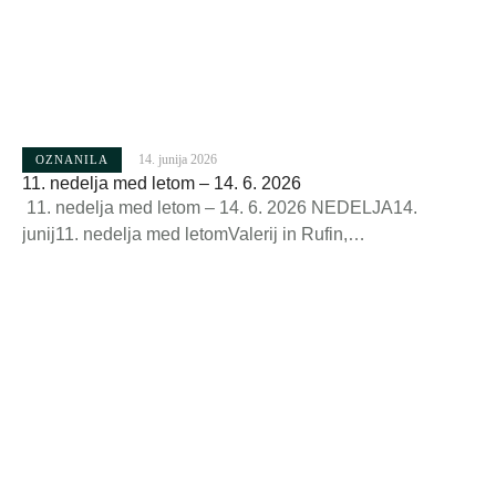
14. junija 2026
OZNANILA
11. nedelja med letom – 14. 6. 2026
11. nedelja med letom – 14. 6. 2026 NEDELJA14.
junij11. nedelja med letomValerij in Rufin,
mučenca7.0010.00 živi in + župljani+ Kristina in Stane
Ovijač+ Ana in Maks Špruk (obl.)+ Blaž Drolc (obl.), +
starši SršenPONEDELJEK15. junijVid,mučenec 19.00 +
Vida Naglič+ Vid in Majda Križman+ Antonija Kavčič in
Jelka Klemen+ Ivana GolobičTOREK16.
junijBeno,škof 19.00+ Franc Štebe+ France in Marija
Stele+ …