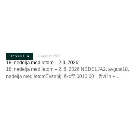
papež 19.00 + Belcijanova …
2. avgusta 2026
OZNANILA
18. nedelja med letom – 2 8. 2026
18. nedelja med letom – 2. 8. 2026 NEDELJA2. avgust18.
nedelja med letomEvzebij, škof7.0010.00 živi in +
župljani+ Peter Jerič+ Marija in Viktor Cibašek, France
Kimovec, KimovčeviPONEDELJEK3. avgustLidija, s.p.
žena 19.00 + Ela RavnikarTOREK4. avgustJanez M.
Vianney, duhovnik 19.00 + Janko in Tomaž Vrtnik+ Franc
in Ljudmila ZormanSREDA5. avgustMarija
Snežna 7.00 + Lojze Kepic+ Anica DolčičČETRTEK6.
avgustJezusova sp. na gori 19.00 + Marko Zadrgal …