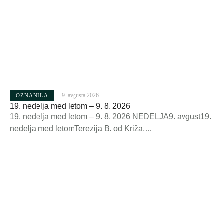
9. avgusta 2026
OZNANILA
19. nedelja med letom – 9. 8. 2026
19. nedelja med letom – 9. 8. 2026 NEDELJA9. avgust19.
nedelja med letomTerezija B. od Križa,
red.7.008.3010.00Moste živi in + župljani+ Anton
Smrekar in + sorodniki+ Jožef in Julijana Koželj, + Janez
Hafner+ Franc in Marija Štebe, + ŠtebePONEDELJEK10.
avgustLovrenc, diakon 19.00 + Stanislav in Ivana
MarinTOREK11. avgustKlara, redovnica 19.00 +
KorbarjeviSREDA12. avgustIvana Šantalska,
vdova 19.00 za zdravjeČETRTEK13. avgustPoncijan,