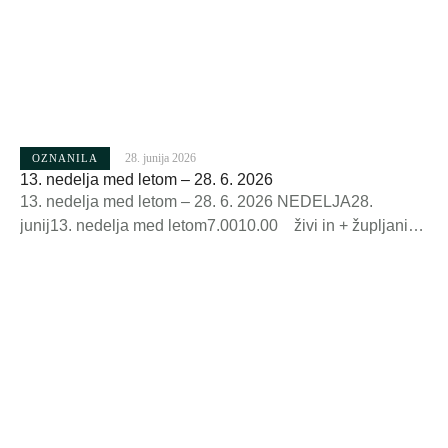
28. junija 2026
OZNANILA
13. nedelja med letom – 28. 6. 2026
13. nedelja med letom – 28. 6. 2026 NEDELJA28.
junij13. nedelja med letom7.0010.00 živi in + župljani+
Belcijanovi+ Jožef KoritnikPONEDELJEK29. junijPeter in
Pavel,Apostolacelodnevno češčenje9.00 19.00 v
zahvalo gasilcem na čast sv. Petru in Pavlu+ Peter in
Rudolf Ravnikar za varnost in blagoslov pri delu+ Peter
Zorman, + Zorman in Štefula+ Peter LahTOREK30.
junijPrvi rimski mučenci 19.00+ Marija in …