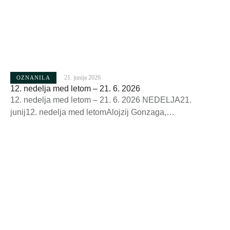
21. junija 2026
OZNANILA
12. nedelja med letom – 21. 6. 2026
12. nedelja med letom – 21. 6. 2026 NEDELJA21.
junij12. nedelja med letomAlojzij Gonzaga,
red.7.0010.00 živi in + župljani za zdravje+
Bokunkovi+ RajočoviPONEDELJEK22. junijPavlin,
škof 19.00 za zdravje+ Anton Zabret po namenu
darovalcaTOREK23. junijAgripina, mučenka 19.00+
Rudolf Ravnikar+ Andrej Hafner+ Jože Mirtič
(obl.)SREDA24. junijRojstvo Janeza Krsnika 7.00 za
varno vožnjoČETRTEK25. junijViljem, opat (d.
državnosti) 19.00 + Janko in Urška Lamovšek+ Marija …