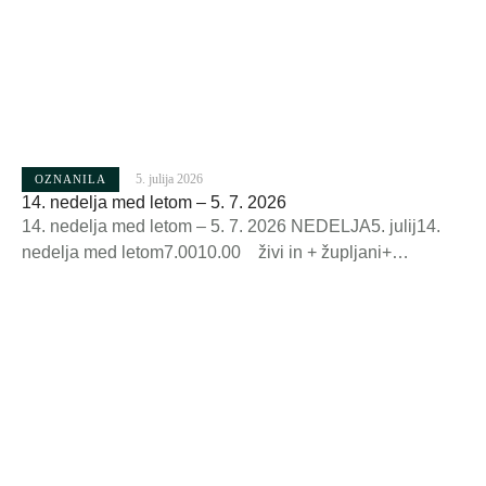
5. julija 2026
OZNANILA
14. nedelja med letom – 5. 7. 2026
14. nedelja med letom – 5. 7. 2026 NEDELJA5. julij14.
nedelja med letom7.0010.00 živi in + župljani+
Jernejčkovi v zahvalo in za varno
vožnjoPONEDELJEK6. julijMarija Goretti,
mučenka 19.00 + Mihael Dodič starejši in mlajši+
Frančiška in Alojz StrgarTOREK7. julijVilibald,
škof 19.00 + Anton Plevel (obl.)+ Janez in Marija
Bremšak iz Komende (obl.)SREDA8. julijKilijan,
mučenec 7.00 za zdravo pametČETRTEK9.
julijVernika, Giuliani, opatinja 19.00 + …