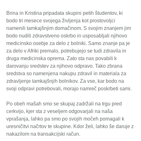
Brina in Kristina pripadata skupini petih študentov, ki
bodo tri mesece svojega življenja kot prostovoljci
namenili tamkajšnjim domačinom. S svojim znanjem jim
bodo nudili zdravstveno oskrbo in usposabljali njihovo
medicinsko osebje za delo z bolniki. Samo znanje pa je
za delo v Afriki premalo, potrebujejo se tudi zdravila in
druga medicinska oprema. Zato sta nas povabili k
darovanju sredstev za njihovo odpravo. Tako zbrana
sredstva so namenjena nakupu zdravil in materiala za
zdravljenje tamkajšnjih bolnikov. Za vse, kar bodo na
svoji odpravi potrebovali, morajo namreč poskrbeti sami.
Po obeh mašah smo se skupaj zadržali na trgu pred
cerkvijo, kjer sta z veseljem odgovarjali na naša
vprašanja, lahko pa smo po svojih močeh pomagali k
uresničitvi načrtov te skupine. Kdor želi, lahko še daruje z
nakazilom na transakcijski račun.