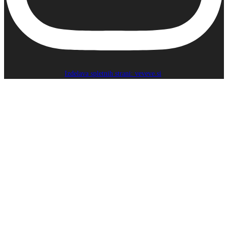
Izdelava spletnih strani: veveve.si