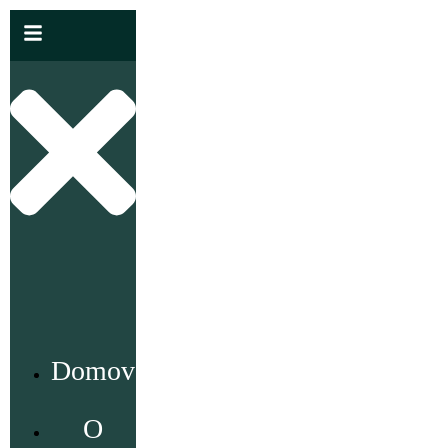
Domov
O