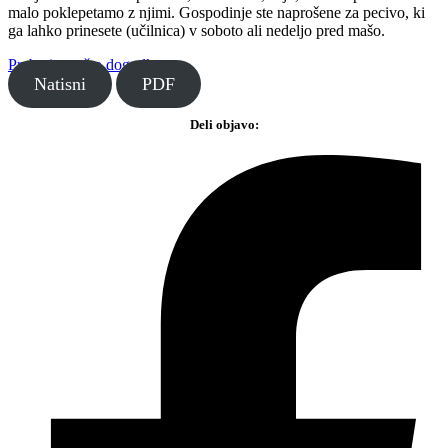
malo poklepetamo z njimi. Gospodinje ste naprošene za pecivo, ki
ga lahko prinesete (učilnica) v soboto ali nedeljo pred mašo.
Preberite več o dogodku ...
Natisni
PDF
Deli objavo: