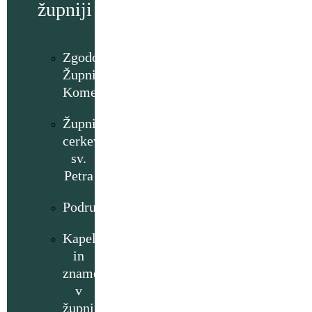
župniji
Zgodovina
Župnije
Komenda
Župnijska
cerkev
sv.
Petra
Podružnice
Kapelice
in
znamenja
v
župniji