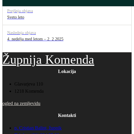
Prejšnja objava
Sveto leto
Naslednja objava
4. nedelja med letom – 2. 2 2025
Župnija Komenda
Lokacija
Glavarjeva 110
1218 Komenda
ogled na zemljevidu
Kontakti
p. Cristian Balint, župnik