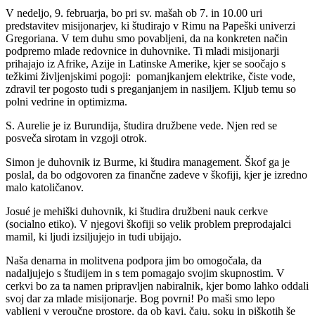
V nedeljo, 9. februarja, bo pri sv. mašah ob 7. in 10.00 uri
predstavitev misijonarjev, ki študirajo v Rimu na Papeški univerzi
Gregoriana. V tem duhu smo povabljeni, da na konkreten način
podpremo mlade redovnice in duhovnike. Ti mladi misijonarji
prihajajo iz Afrike, Azije in Latinske Amerike, kjer se soočajo s
težkimi življenjskimi pogoji: pomanjkanjem elektrike, čiste vode,
zdravil ter pogosto tudi s preganjanjem in nasiljem. Kljub temu so
polni vedrine in optimizma.
S. Aurelie je iz Burundija, študira družbene vede. Njen red se
posveča sirotam in vzgoji otrok.
Simon je duhovnik iz Burme, ki študira management. Škof ga je
poslal, da bo odgovoren za finančne zadeve v škofiji, kjer je izredno
malo katoličanov.
Josué je mehiški duhovnik, ki študira družbeni nauk cerkve
(socialno etiko). V njegovi škofiji so velik problem preprodajalci
mamil, ki ljudi izsiljujejo in tudi ubijajo.
Naša denarna in molitvena podpora jim bo omogočala, da
nadaljujejo s študijem in s tem pomagajo svojim skupnostim. V
cerkvi bo za ta namen pripravljen nabiralnik, kjer bomo lahko oddali
svoj dar za mlade misijonarje. Bog povrni! Po maši smo lepo
vabljeni v veroučne prostore, da ob kavi, čaju, soku in piškotih še