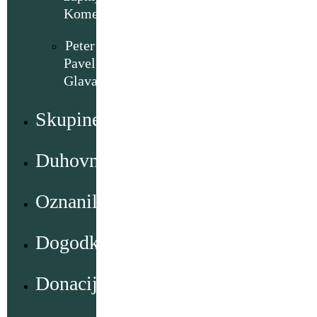
Komenda
Peter
Pavel
Glavar
Skupine
Duhovno
Oznanila
Dogodki
Donacije