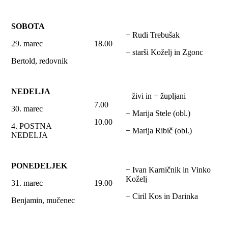
SOBOTA
+ Rudi Trebušak
29. marec
18.00
+ starši Koželj in Zgonc
Bertold, redovnik
NEDELJA
živi in + župljani
7.00
30. marec
+ Marija Stele (obl.)
10.00
4. POSTNA
+ Marija Ribič (obl.)
NEDELJA
PONEDELJEK
+ Ivan Karničnik in Vinko
Koželj
31. marec
19.00
+ Ciril Kos in Darinka
Benjamin, mučenec