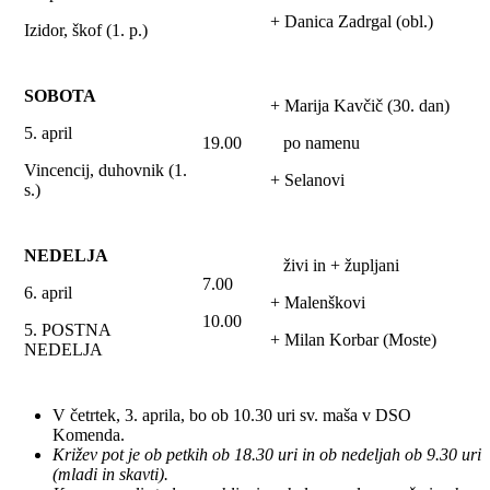
+ Danica Zadrgal (obl.)
Izidor, škof (1. p.)
SOBOTA
+ Marija Kavčič (30. dan)
5. april
19.00
po namenu
Vincencij, duhovnik (1.
+ Selanovi
s.)
NEDELJA
živi in + župljani
7.00
6. april
+ Malenškovi
10.00
5. POSTNA
+ Milan Korbar (Moste)
NEDELJA
V četrtek, 3. aprila, bo ob 10.30 uri sv. maša v DSO
Komenda.
Križev pot je ob petkih ob 18.30 uri in ob nedeljah ob 9.30 uri
(mladi in skavti).