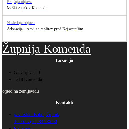
Prejšnja objava
Moški zajtrk v Komendi
Naslednja objava
Adoracija – slavilna molitev pred Najsvetejšim
Župnija Komenda
Lokacija
Glavarjeva 110
1218 Komenda
ogled na zemljevidu
Kontakti
p. Cristian Balint, župnik
Telefon: (01) 834 35 90
Pišite nam