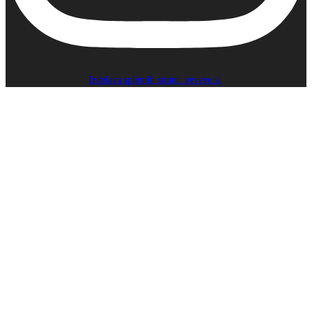
Izdelava spletnih strani: veveve.si