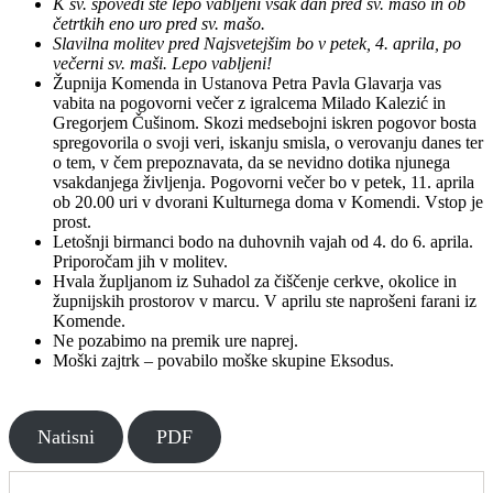
K sv. spovedi ste lepo vabljeni vsak dan pred sv. mašo in ob
četrtkih eno uro pred sv. mašo.
Slavilna molitev pred Najsvetejšim bo v petek, 4. aprila, po
večerni sv. maši. Lepo vabljeni!
Župnija Komenda in Ustanova Petra Pavla Glavarja vas
vabita na pogovorni večer z igralcema Milado Kalezić in
Gregorjem Čušinom. Skozi medsebojni iskren pogovor bosta
spregovorila o svoji veri, iskanju smisla, o verovanju danes ter
o tem, v čem prepoznavata, da se nevidno dotika njunega
vsakdanjega življenja. Pogovorni večer bo v petek, 11. aprila
ob 20.00 uri v dvorani Kulturnega doma v Komendi. Vstop je
prost.
Letošnji birmanci bodo na duhovnih vajah od 4. do 6. aprila.
Priporočam jih v molitev.
Hvala župljanom iz Suhadol za čiščenje cerkve, okolice in
župnijskih prostorov v marcu. V aprilu ste naprošeni farani iz
Komende.
Ne pozabimo na premik ure naprej.
Moški zajtrk – povabilo moške skupine Eksodus.
Natisni
PDF