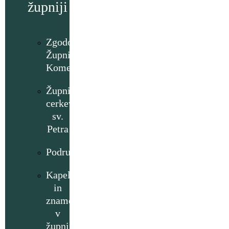
župniji
Zgodovina
Župnije
Komenda
Župnijska
cerkev
sv.
Petra
Podružnice
Kapelice
in
znamenja
v
župniji