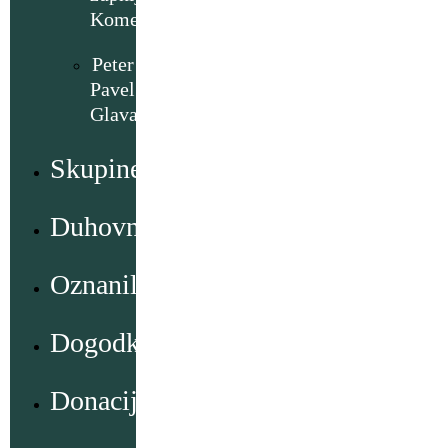
Komenda
Peter
Pavel
Glavar
Skupine
Duhovno
Oznanila
Dogodki
Donacije