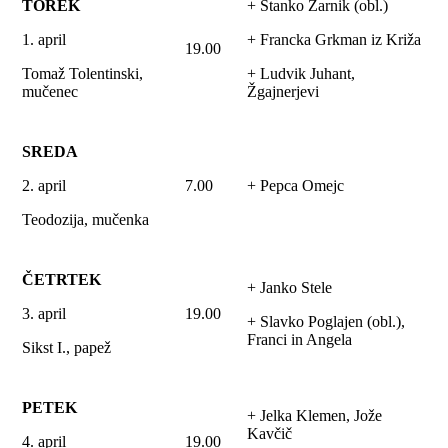
TOREK
+ Stanko Zarnik (obl.)
1. april
+ Francka Grkman iz Križa
19.00
Tomaž Tolentinski,
+ Ludvik Juhant,
mučenec
Žgajnerjevi
SREDA
2. april
7.00
+ Pepca Omejc
Teodozija, mučenka
ČETRTEK
+ Janko Stele
3. april
19.00
+ Slavko Poglajen (obl.),
Franci in Angela
Sikst I., papež
PETEK
+ Jelka Klemen, Jože
Kavčič
4. april
19.00