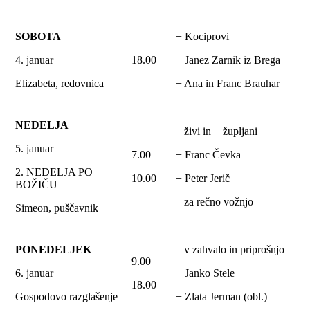
SOBOTA
+ Kociprovi
4. januar
18.00
+ Janez Zarnik iz Brega
Elizabeta, redovnica
+ Ana in Franc Brauhar
NEDELJA
živi in + župljani
5. januar
7.00
+ Franc Čevka
2. NEDELJA PO
10.00
+ Peter Jerič
BOŽIČU
za rečno vožnjo
Simeon, puščavnik
PONEDELJEK
v zahvalo in priprošnjo
9.00
6. januar
+ Janko Stele
18.00
Gospodovo razglašenje
+ Zlata Jerman (obl.)