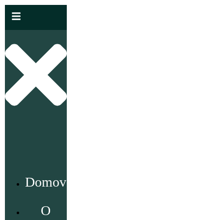
Domov
O