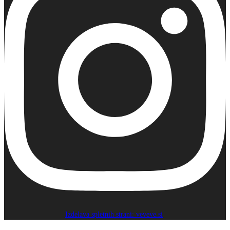
Izdelava spletnih strani: veveve.si