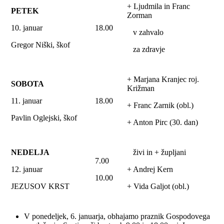
+ Ljudmila in Franc
PETEK
Zorman
10. januar
18.00
v zahvalo
Gregor Niški, škof
za zdravje
+ Marjana Kranjec roj.
SOBOTA
Križman
11. januar
18.00
+ Franc Zarnik (obl.)
Pavlin Oglejski, škof
+ Anton Pirc (30. dan)
NEDELJA
živi in + župljani
7.00
12. januar
+ Andrej Kern
10.00
JEZUSOV KRST
+ Vida Galjot (obl.)
V ponedeljek, 6. januarja, obhajamo praznik Gospodovega