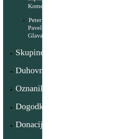
Komenda
Peter
Pavel
Glavar
Skupine
Duhovno
Oznanila
Dogodki
Donacije