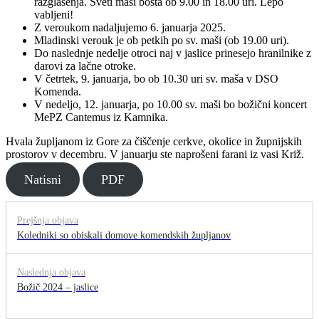
razglašenja. Sveti maši bosta ob 9.00 in 18.00 uri. Lepo
vabljeni!
Z veroukom nadaljujemo 6. januarja 2025.
Mladinski verouk je ob petkih po sv. maši (ob 19.00 uri).
Do naslednje nedelje otroci naj v jaslice prinesejo hranilnike z
darovi za lačne otroke.
V četrtek, 9. januarja, bo ob 10.30 uri sv. maša v DSO
Komenda.
V nedeljo, 12. januarja, po 10.00 sv. maši bo božični koncert
MePZ Cantemus iz Kamnika.
Hvala župljanom iz Gore za čiščenje cerkve, okolice in župnijskih
prostorov v decembru. V januarju ste naprošeni farani iz vasi Križ.
Natisni
PDF
Prejšnja objava
Koledniki so obiskali domove komendskih župljanov
Naslednja objava
Božič 2024 – jaslice