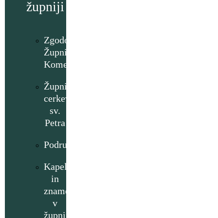
župniji
Zgodovina
Župnije
Komenda
Župnijska
cerkev
sv.
Petra
Podružnice
Kapelice
in
znamenja
v
župniji