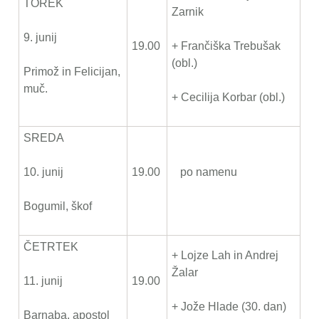
TOREK
Zarnik
9. junij
19.00
+ Frančiška Trebušak
(obl.)
Primož in Felicijan,
muč.
+ Cecilija Korbar (obl.)
SREDA
10. junij
19.00
po namenu
Bogumil, škof
ČETRTEK
+ Lojze Lah in Andrej
Žalar
11. junij
19.00
+ Jože Hlade (30. dan)
Barnaba, apostol