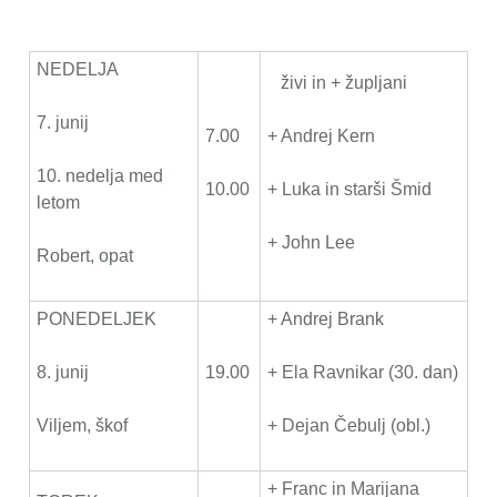
NEDELJA
živi in + župljani
7. junij
7.00
+ Andrej Kern
10. nedelja med
10.00
+ Luka in starši Šmid
letom
+ John Lee
Robert, opat
PONEDELJEK
+ Andrej Brank
8. junij
19.00
+ Ela Ravnikar (30. dan)
Viljem, škof
+ Dejan Čebulj (obl.)
+ Franc in Marijana