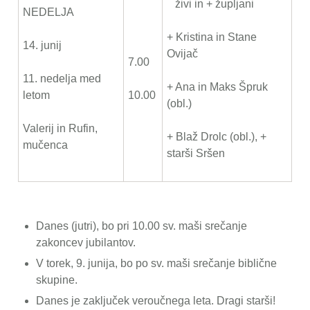
živi in + župljani
NEDELJA
+ Kristina in Stane
14. junij
Ovijač
7.00
11. nedelja med
+ Ana in Maks Špruk
letom
10.00
(obl.)
Valerij in Rufin,
+ Blaž Drolc (obl.), +
mučenca
starši Sršen
Danes (jutri), bo pri 10.00 sv. maši srečanje
zakoncev jubilantov.
V torek, 9. junija, bo po sv. maši srečanje biblične
skupine.
Danes je zaključek veroučnega leta. Dragi starši!