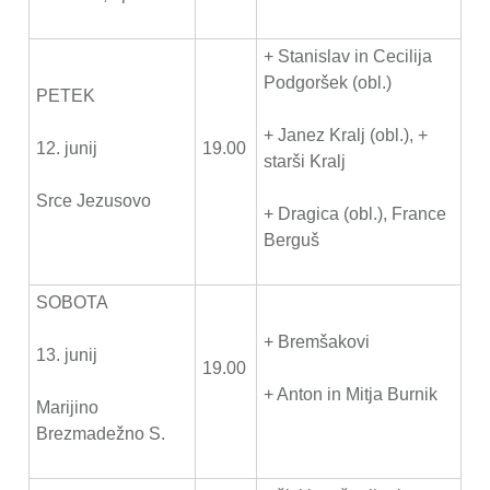
+ Stanislav in Cecilija
Podgoršek (obl.)
PETEK
+ Janez Kralj (obl.), +
12. junij
19.00
starši Kralj
Srce Jezusovo
+ Dragica (obl.), France
Berguš
SOBOTA
+ Bremšakovi
13. junij
19.00
+ Anton in Mitja Burnik
Marijino
Brezmadežno S.