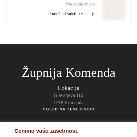
Naslednja objava
Pomoč prizadetim v neurju
Župnija Komenda
Lokacija
Glavarjeva 110
1218 Komenda
OGLED NA ZEMLJEVIDU
Kontakti
Cenimo vašo zasebnost.
p. Cristian Balint, župnik