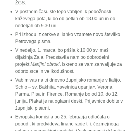
ŽGS.
V postnem času ste lepo vabljeni k pobožnosti
križevega pota, ki bo ob petkih ob 18.00 uri in ob
nedeljah ob 9.30 uri.
Pri izhodu iz cerkve si lahko vzamete novo številko
Petrovega pisma.
V nedeljo, 1. marca, bo prišla k 10.00 sv. maši
dijakinja Zala. Predstavila nam bo dobrodelni
projekt
Marijini obroki
. Iskreno se vam zahvaljuje za
odprto srce in velikodušnost.
Vabim vas na tri dnevno župnijsko romanje v Italijo,
Schio – sv. Bakhita, »svetnica upanja«, Verona,
Parma, Pisa in Firence. Romanje bo od 10. do 12.
junija. Plakat je na oglasni deski. Prijavnice dobite v
župnijski pisarni.
Evropska komisija bo 25. februarja odločala o
pobudi, ki predvideva financiranje t. i. čezmejnega
splava z evropskimi sredstvi. Vsak evropski državljan