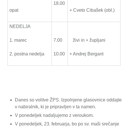
18.00
opat
+ Cveto Cibašek (obl.)
NEDELJA
1. marec
7.00
živi in + župljani
2. postna nedelja
10.00
+ Andrej Bergant
Danes so volitve ŽPS. Izpolnjene glasovnice oddajte
v nabiralnik, ki je pripravljen v ta namen.
V ponedeljek nadaljujemo z veroukom.
V ponedeljek, 23. februarja, bo po sv. maši srečanje