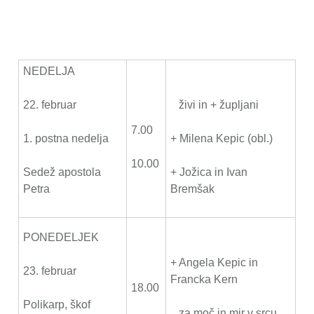
NEDELJA
22. februar
živi in + župljani
7.00
1. postna nedelja
+ Milena Kepic (obl.)
10.00
Sedež apostola
+ Jožica in Ivan
Petra
Bremšak
PONEDELJEK
+ Angela Kepic in
23. februar
Francka Kern
18.00
Polikarp, škof
za moč in mir v srcu