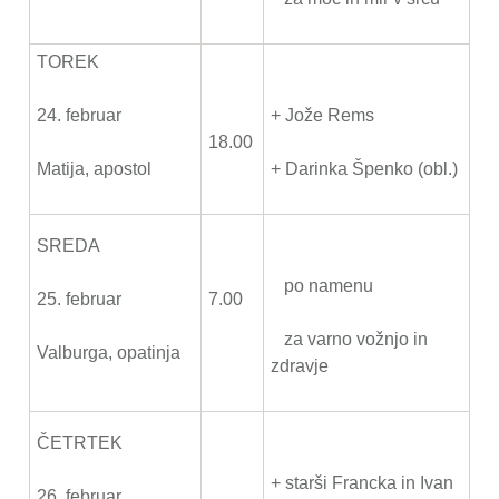
TOREK
24. februar
+ Jože Rems
18.00
Matija, apostol
+ Darinka Špenko (obl.)
SREDA
po namenu
25. februar
7.00
za varno vožnjo in
Valburga, opatinja
zdravje
ČETRTEK
+ starši Francka in Ivan
26. februar