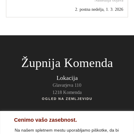
Naslednja objava
2. postna nedelja, 1. 3. 2026
Župnija Komenda
Lokacija
Glavarjeva 110
1218 Komenda
OGLED NA ZEMLJEVIDU
Kontakti
Cenimo vašo zasebnost.
p. Cristian Balint, župnik
Na našem spletnem mestu uporabljamo piškotke, da bi
Telefon: (01) 834 35 90